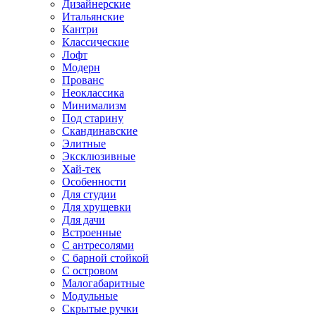
Дизайнерские
Итальянские
Кантри
Классические
Лофт
Модерн
Прованс
Неоклассика
Минимализм
Под старину
Скандинавские
Элитные
Эксклюзивные
Хай-тек
Особенности
Для студии
Для хрущевки
Для дачи
Встроенные
С антресолями
С барной стойкой
С островом
Малогабаритные
Модульные
Скрытые ручки