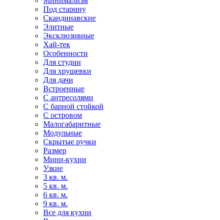
Минимализм
Под старину
Скандинавские
Элитные
Эксклюзивные
Хай-тек
Особенности
Для студии
Для хрущевки
Для дачи
Встроенные
С антресолями
С барной стойкой
С островом
Малогабаритные
Модульные
Скрытые ручки
Размер
Мини-кухни
Узкие
3 кв. м.
5 кв. м.
6 кв. м.
9 кв. м.
Все для кухни