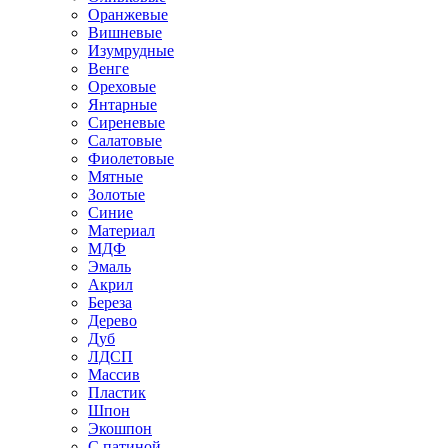
Оранжевые
Вишневые
Изумрудные
Венге
Ореховые
Янтарные
Сиреневые
Салатовые
Фиолетовые
Мятные
Золотые
Синие
Материал
МДФ
Эмаль
Акрил
Береза
Дерево
Дуб
ЛДСП
Массив
Пластик
Шпон
Экошпон
С патиной