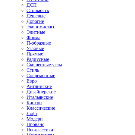
ДСП
Стоимость
Дешевые
Дорогие
Эконом-класс
Элитные
Форма
П-образные
Угловые
Прямые
Радиусные
Скошенные углы
Стиль
Современные
Евро
Английские
Дизайнерские
Итальянские
Кантри
Классические
Лофт
Модерн
Прованс
Неоклассика