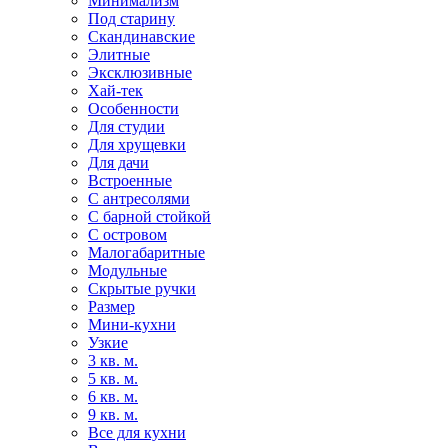
Минимализм
Под старину
Скандинавские
Элитные
Эксклюзивные
Хай-тек
Особенности
Для студии
Для хрущевки
Для дачи
Встроенные
С антресолями
С барной стойкой
С островом
Малогабаритные
Модульные
Скрытые ручки
Размер
Мини-кухни
Узкие
3 кв. м.
5 кв. м.
6 кв. м.
9 кв. м.
Все для кухни