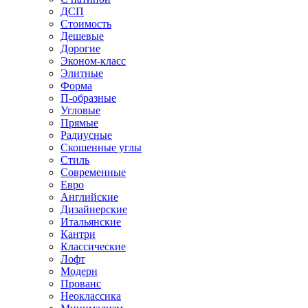
ДСП
Стоимость
Дешевые
Дорогие
Эконом-класс
Элитные
Форма
П-образные
Угловые
Прямые
Радиусные
Скошенные углы
Стиль
Современные
Евро
Английские
Дизайнерские
Итальянские
Кантри
Классические
Лофт
Модерн
Прованс
Неоклассика