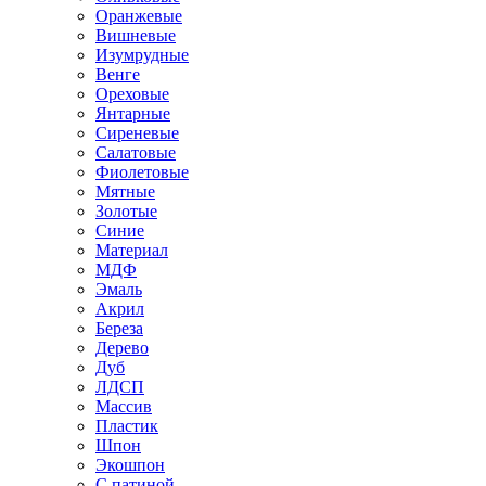
Оранжевые
Вишневые
Изумрудные
Венге
Ореховые
Янтарные
Сиреневые
Салатовые
Фиолетовые
Мятные
Золотые
Синие
Материал
МДФ
Эмаль
Акрил
Береза
Дерево
Дуб
ЛДСП
Массив
Пластик
Шпон
Экошпон
С патиной