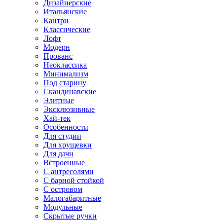
Дизайнерские
Итальянские
Кантри
Классические
Лофт
Модерн
Прованс
Неоклассика
Минимализм
Под старину
Скандинавские
Элитные
Эксклюзивные
Хай-тек
Особенности
Для студии
Для хрущевки
Для дачи
Встроенные
С антресолями
С барной стойкой
С островом
Малогабаритные
Модульные
Скрытые ручки