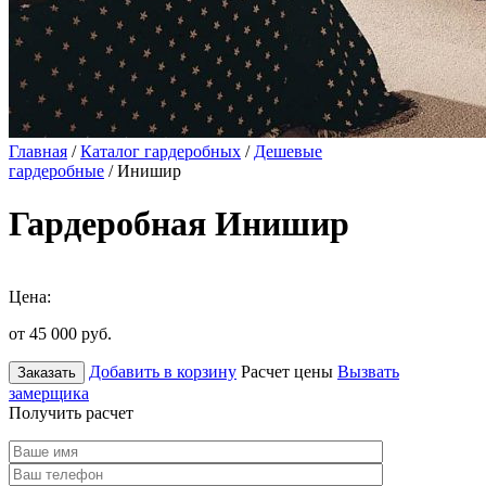
Главная
/
Каталог гардеробных
/
Дешевые
гардеробные
/ Инишир
Гардеробная Инишир
Цена:
от 45 000
руб.
Добавить в корзину
Расчет цены
Вызвать
Заказать
замерщика
Получить расчет