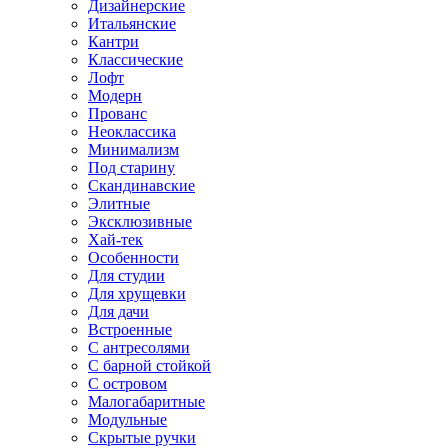
Дизайнерские
Итальянские
Кантри
Классические
Лофт
Модерн
Прованс
Неоклассика
Минимализм
Под старину
Скандинавские
Элитные
Эксклюзивные
Хай-тек
Особенности
Для студии
Для хрущевки
Для дачи
Встроенные
С антресолями
С барной стойкой
С островом
Малогабаритные
Модульные
Скрытые ручки