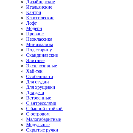
Дизайнерские
Итальянские
Кантри
Классические
Лофт
Модерн
Прованс
Неоклассика
Минимализм
Под старину
Скандинавские
Элитные
Эксклюзивные
Хай-тек
Особенности
Для студии
Для хрущевки
Для дачи
Встроенные
С антресолями
С барной стойкой
С островом
Малогабаритные
Модульные
Скрытые ручки