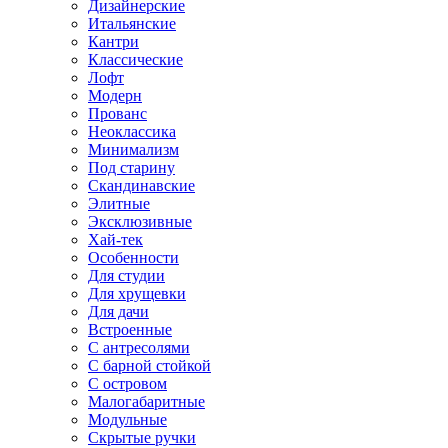
Дизайнерские
Итальянские
Кантри
Классические
Лофт
Модерн
Прованс
Неоклассика
Минимализм
Под старину
Скандинавские
Элитные
Эксклюзивные
Хай-тек
Особенности
Для студии
Для хрущевки
Для дачи
Встроенные
С антресолями
С барной стойкой
С островом
Малогабаритные
Модульные
Скрытые ручки