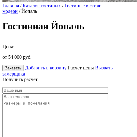
Главная
/
Каталог гостиных
/
Гостиные в стиле
модерн
/ Йопаль
Гостинная Йопаль
Цена:
от 54 000
руб.
Добавить в корзину
Расчет цены
Вызвать
Заказать
замерщика
Получить расчет