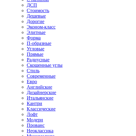
ДСП
Стоимость
Дешевые
Дорогие
Эконом-класс
Элитные
Форма
П-образные
Угловые
Прямые
Радиусные
Скошенные углы
Стиль
Современные
Евро
Английские
Дизайнерские
Итальянские
Кантри
Классические
Лофт
Модерн
Прованс
Неоклассика