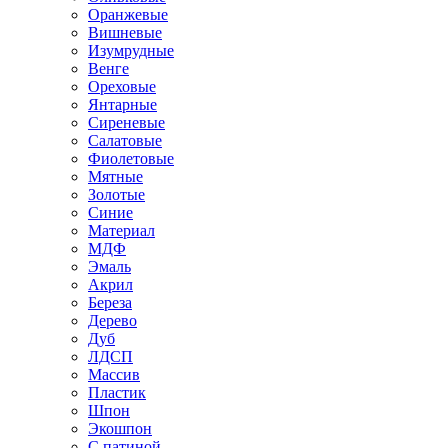
Оранжевые
Вишневые
Изумрудные
Венге
Ореховые
Янтарные
Сиреневые
Салатовые
Фиолетовые
Мятные
Золотые
Синие
Материал
МДФ
Эмаль
Акрил
Береза
Дерево
Дуб
ЛДСП
Массив
Пластик
Шпон
Экошпон
С патиной