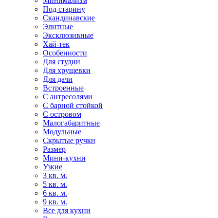
Минимализм
Под старину
Скандинавские
Элитные
Эксклюзивные
Хай-тек
Особенности
Для студии
Для хрущевки
Для дачи
Встроенные
С антресолями
С барной стойкой
С островом
Малогабаритные
Модульные
Скрытые ручки
Размер
Мини-кухни
Узкие
3 кв. м.
5 кв. м.
6 кв. м.
9 кв. м.
Все для кухни