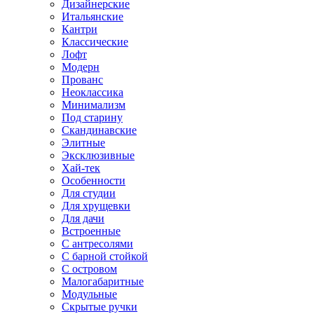
Дизайнерские
Итальянские
Кантри
Классические
Лофт
Модерн
Прованс
Неоклассика
Минимализм
Под старину
Скандинавские
Элитные
Эксклюзивные
Хай-тек
Особенности
Для студии
Для хрущевки
Для дачи
Встроенные
С антресолями
С барной стойкой
С островом
Малогабаритные
Модульные
Скрытые ручки