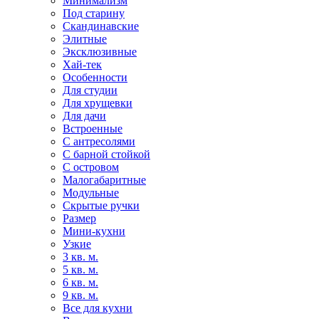
Минимализм
Под старину
Скандинавские
Элитные
Эксклюзивные
Хай-тек
Особенности
Для студии
Для хрущевки
Для дачи
Встроенные
С антресолями
С барной стойкой
С островом
Малогабаритные
Модульные
Скрытые ручки
Размер
Мини-кухни
Узкие
3 кв. м.
5 кв. м.
6 кв. м.
9 кв. м.
Все для кухни