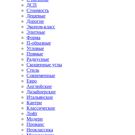
ДСП
Стоимость
Дешевые
Дорогие
Эконом-класс
Элитные
Форма
П-образные
Угловые
Прямые
Радиусные
Скошенные углы
Стиль
Современные
Евро
Английские
Дизайнерские
Итальянские
Кантри
Классические
Лофт
Модерн
Прованс
Неоклассика