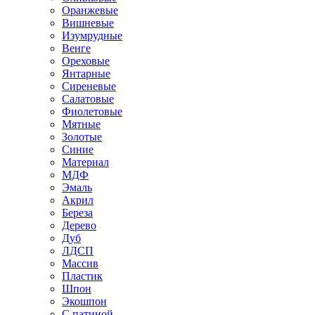
Оранжевые
Вишневые
Изумрудные
Венге
Ореховые
Янтарные
Сиреневые
Салатовые
Фиолетовые
Мятные
Золотые
Синие
Материал
МДФ
Эмаль
Акрил
Береза
Дерево
Дуб
ЛДСП
Массив
Пластик
Шпон
Экошпон
С патиной