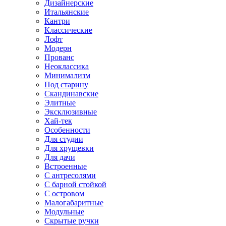
Дизайнерские
Итальянские
Кантри
Классические
Лофт
Модерн
Прованс
Неоклассика
Минимализм
Под старину
Скандинавские
Элитные
Эксклюзивные
Хай-тек
Особенности
Для студии
Для хрущевки
Для дачи
Встроенные
С антресолями
С барной стойкой
С островом
Малогабаритные
Модульные
Скрытые ручки