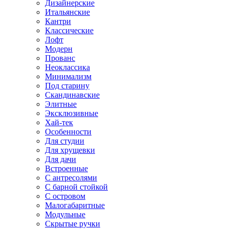
Дизайнерские
Итальянские
Кантри
Классические
Лофт
Модерн
Прованс
Неоклассика
Минимализм
Под старину
Скандинавские
Элитные
Эксклюзивные
Хай-тек
Особенности
Для студии
Для хрущевки
Для дачи
Встроенные
С антресолями
С барной стойкой
С островом
Малогабаритные
Модульные
Скрытые ручки