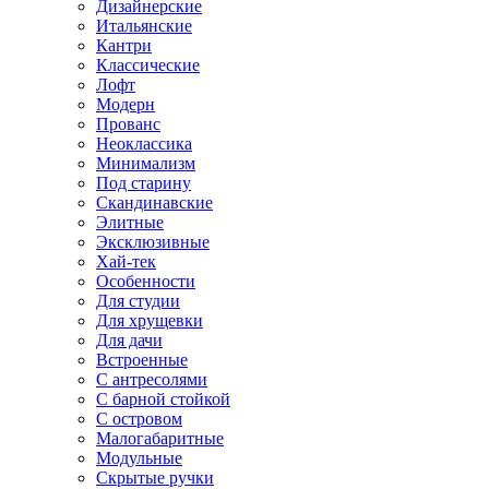
Дизайнерские
Итальянские
Кантри
Классические
Лофт
Модерн
Прованс
Неоклассика
Минимализм
Под старину
Скандинавские
Элитные
Эксклюзивные
Хай-тек
Особенности
Для студии
Для хрущевки
Для дачи
Встроенные
С антресолями
С барной стойкой
С островом
Малогабаритные
Модульные
Скрытые ручки