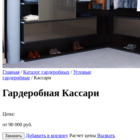
Главная
/
Каталог гардеробных
/
Угловые
гардеробные
/ Кассари
Гардеробная Кассари
Цена:
от 90 000
руб.
Добавить в корзину
Расчет цены
Вызвать
Заказать