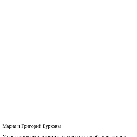
Мария и Григорий Бурковы
У нас в доме нестандартная кухня из-за короба и выступов,