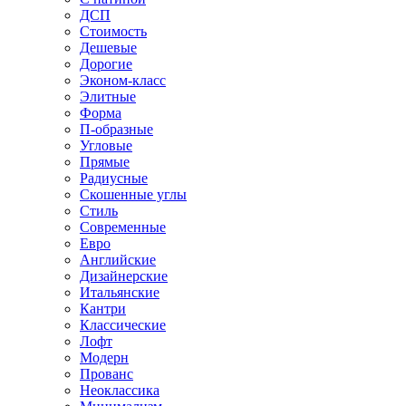
ДСП
Стоимость
Дешевые
Дорогие
Эконом-класс
Элитные
Форма
П-образные
Угловые
Прямые
Радиусные
Скошенные углы
Стиль
Современные
Евро
Английские
Дизайнерские
Итальянские
Кантри
Классические
Лофт
Модерн
Прованс
Неоклассика