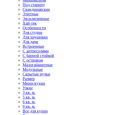
Минимализм
Под старину
Скандинавские
Элитные
Эксклюзивные
Хай-тек
Особенности
Для студии
Для хрущевки
Для дачи
Встроенные
С антресолями
С барной стойкой
С островом
Малогабаритные
Модульные
Скрытые ручки
Размер
Мини-кухни
Узкие
3 кв. м.
5 кв. м.
6 кв. м.
9 кв. м.
Все для кухни