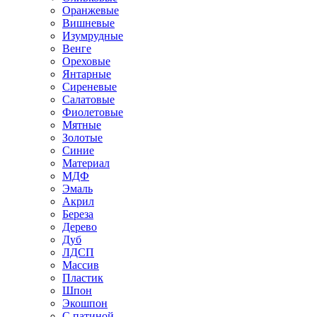
Оранжевые
Вишневые
Изумрудные
Венге
Ореховые
Янтарные
Сиреневые
Салатовые
Фиолетовые
Мятные
Золотые
Синие
Материал
МДФ
Эмаль
Акрил
Береза
Дерево
Дуб
ЛДСП
Массив
Пластик
Шпон
Экошпон
С патиной