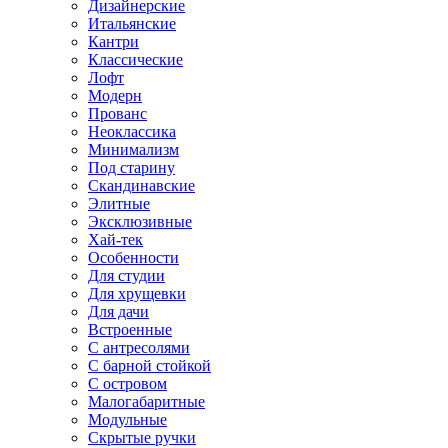
Дизайнерские
Итальянские
Кантри
Классические
Лофт
Модерн
Прованс
Неоклассика
Минимализм
Под старину
Скандинавские
Элитные
Эксклюзивные
Хай-тек
Особенности
Для студии
Для хрущевки
Для дачи
Встроенные
С антресолями
С барной стойкой
С островом
Малогабаритные
Модульные
Скрытые ручки