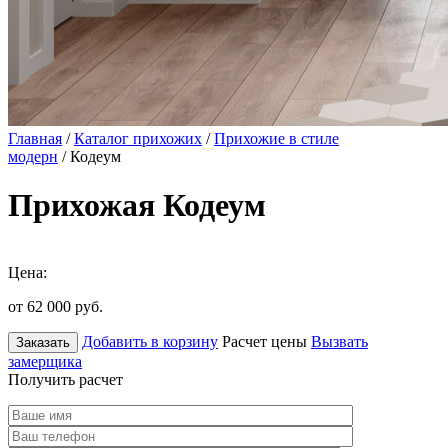
Главная
/
Каталог прихожих
/
Прихожие в стиле
модерн
/ Кодеум
Прихожая Кодеум
Цена:
от 62 000
руб.
Добавить в корзину
Расчет цены
Вызвать
Заказать
замерщика
Получить расчет