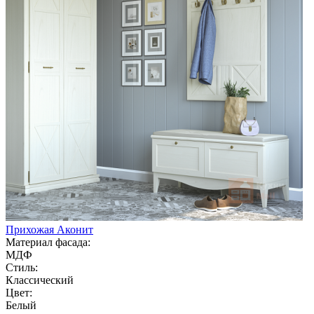
Прихожая Аконит
Материал фасада:
МДФ
Стиль:
Классический
Цвет:
Белый