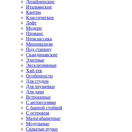
Дизайнерские
Итальянские
Кантри
Классические
Лофт
Модерн
Прованс
Неоклассика
Минимализм
Под старину
Скандинавские
Элитные
Эксклюзивные
Хай-тек
Особенности
Для студии
Для хрущевки
Для дачи
Встроенные
С антресолями
С барной стойкой
С островом
Малогабаритные
Модульные
Скрытые ручки