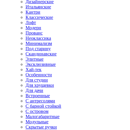
Дизайнерские
Итальянские
Кантри
Классические
Лофт
Модерн
Прованс
Неоклассика
Минимализм
Под старину
Скандинавские
Элитные
Эксклюзивные
Хай-тек
Особенности
Для студии
Для хрущевки
Для дачи
Встроенные
С антресолями
С барной стойкой
С островом
Малогабаритные
Модульные
Скрытые ручки