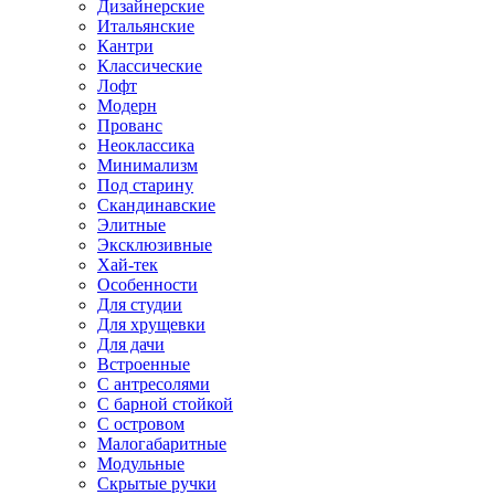
Дизайнерские
Итальянские
Кантри
Классические
Лофт
Модерн
Прованс
Неоклассика
Минимализм
Под старину
Скандинавские
Элитные
Эксклюзивные
Хай-тек
Особенности
Для студии
Для хрущевки
Для дачи
Встроенные
С антресолями
С барной стойкой
С островом
Малогабаритные
Модульные
Скрытые ручки