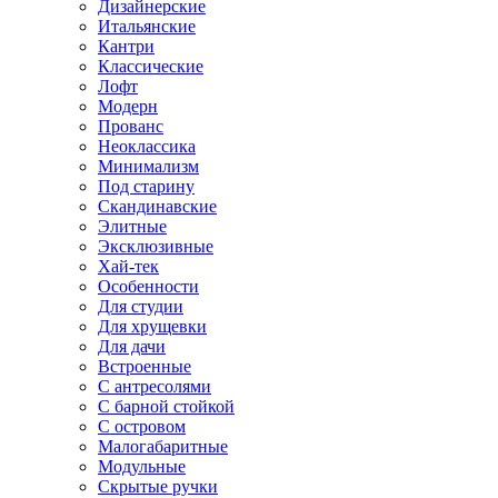
Дизайнерские
Итальянские
Кантри
Классические
Лофт
Модерн
Прованс
Неоклассика
Минимализм
Под старину
Скандинавские
Элитные
Эксклюзивные
Хай-тек
Особенности
Для студии
Для хрущевки
Для дачи
Встроенные
С антресолями
С барной стойкой
С островом
Малогабаритные
Модульные
Скрытые ручки