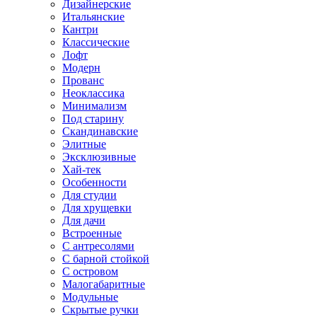
Дизайнерские
Итальянские
Кантри
Классические
Лофт
Модерн
Прованс
Неоклассика
Минимализм
Под старину
Скандинавские
Элитные
Эксклюзивные
Хай-тек
Особенности
Для студии
Для хрущевки
Для дачи
Встроенные
С антресолями
С барной стойкой
С островом
Малогабаритные
Модульные
Скрытые ручки