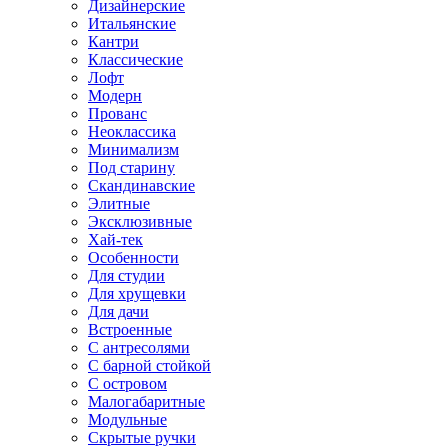
Дизайнерские
Итальянские
Кантри
Классические
Лофт
Модерн
Прованс
Неоклассика
Минимализм
Под старину
Скандинавские
Элитные
Эксклюзивные
Хай-тек
Особенности
Для студии
Для хрущевки
Для дачи
Встроенные
С антресолями
С барной стойкой
С островом
Малогабаритные
Модульные
Скрытые ручки