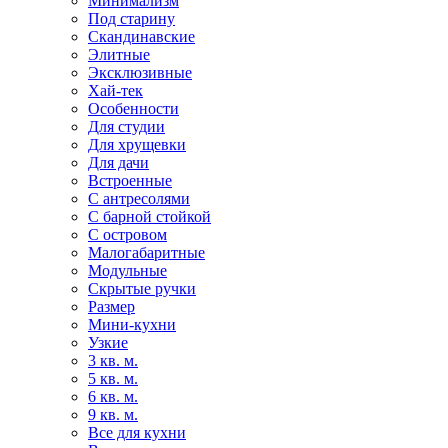
Минимализм
Под старину
Скандинавские
Элитные
Эксклюзивные
Хай-тек
Особенности
Для студии
Для хрущевки
Для дачи
Встроенные
С антресолями
С барной стойкой
С островом
Малогабаритные
Модульные
Скрытые ручки
Размер
Мини-кухни
Узкие
3 кв. м.
5 кв. м.
6 кв. м.
9 кв. м.
Все для кухни