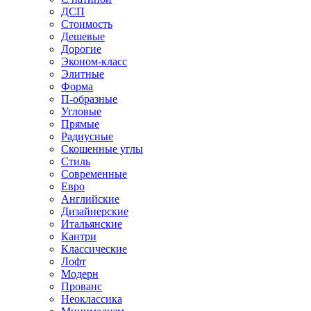
ДСП
Стоимость
Дешевые
Дорогие
Эконом-класс
Элитные
Форма
П-образные
Угловые
Прямые
Радиусные
Скошенные углы
Стиль
Современные
Евро
Английские
Дизайнерские
Итальянские
Кантри
Классические
Лофт
Модерн
Прованс
Неоклассика