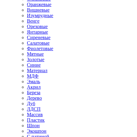
Оранжевые
Вишневые
Изумрудные
Венге
Ореховые
Янтарные
Сиреневые
Салатовые
Фиолетовые
Мятные
Золотые
Синие
Материал
МДФ
Эмаль
Акрил
Береза
Дерево
Дуб
ЛДСП
Массив
Пластик
Шпон
Экошпон
С патиной