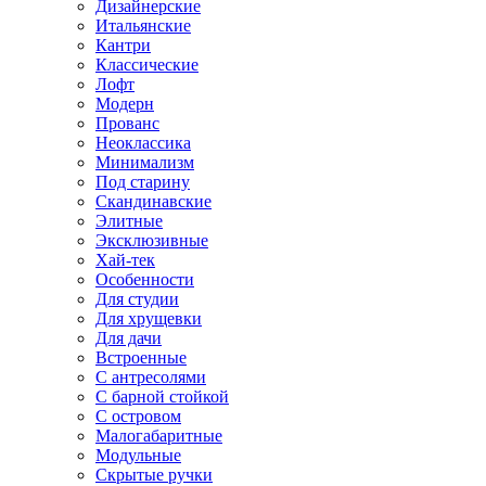
Дизайнерские
Итальянские
Кантри
Классические
Лофт
Модерн
Прованс
Неоклассика
Минимализм
Под старину
Скандинавские
Элитные
Эксклюзивные
Хай-тек
Особенности
Для студии
Для хрущевки
Для дачи
Встроенные
С антресолями
С барной стойкой
С островом
Малогабаритные
Модульные
Скрытые ручки