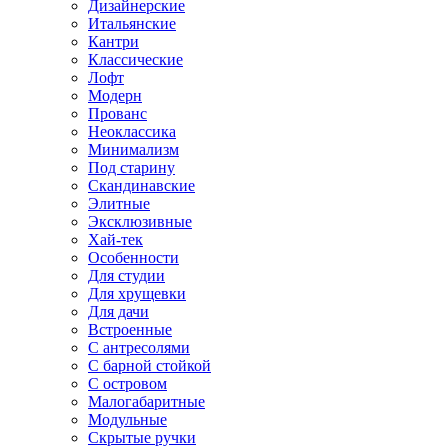
Дизайнерские
Итальянские
Кантри
Классические
Лофт
Модерн
Прованс
Неоклассика
Минимализм
Под старину
Скандинавские
Элитные
Эксклюзивные
Хай-тек
Особенности
Для студии
Для хрущевки
Для дачи
Встроенные
С антресолями
С барной стойкой
С островом
Малогабаритные
Модульные
Скрытые ручки