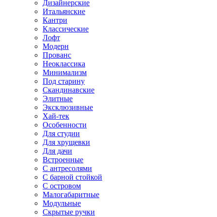
Дизайнерские
Итальянские
Кантри
Классические
Лофт
Модерн
Прованс
Неоклассика
Минимализм
Под старину
Скандинавские
Элитные
Эксклюзивные
Хай-тек
Особенности
Для студии
Для хрущевки
Для дачи
Встроенные
С антресолями
С барной стойкой
С островом
Малогабаритные
Модульные
Скрытые ручки