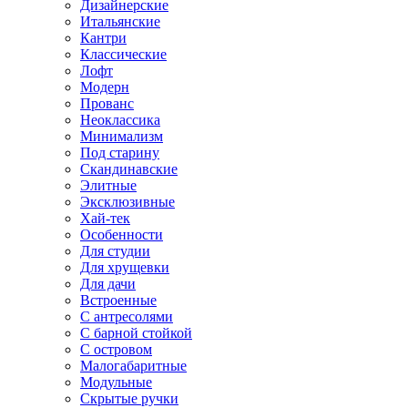
Дизайнерские
Итальянские
Кантри
Классические
Лофт
Модерн
Прованс
Неоклассика
Минимализм
Под старину
Скандинавские
Элитные
Эксклюзивные
Хай-тек
Особенности
Для студии
Для хрущевки
Для дачи
Встроенные
С антресолями
С барной стойкой
С островом
Малогабаритные
Модульные
Скрытые ручки