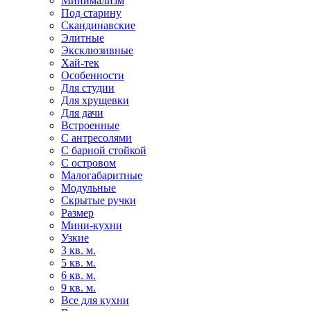
Минимализм
Под старину
Скандинавские
Элитные
Эксклюзивные
Хай-тек
Особенности
Для студии
Для хрущевки
Для дачи
Встроенные
С антресолями
С барной стойкой
С островом
Малогабаритные
Модульные
Скрытые ручки
Размер
Мини-кухни
Узкие
3 кв. м.
5 кв. м.
6 кв. м.
9 кв. м.
Все для кухни