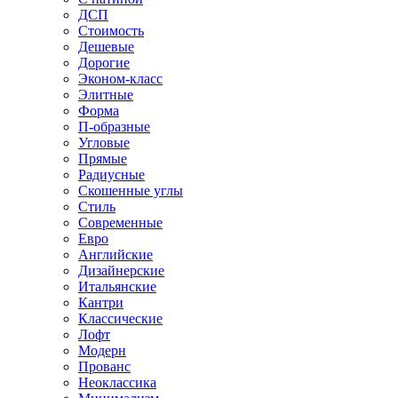
ДСП
Стоимость
Дешевые
Дорогие
Эконом-класс
Элитные
Форма
П-образные
Угловые
Прямые
Радиусные
Скошенные углы
Стиль
Современные
Евро
Английские
Дизайнерские
Итальянские
Кантри
Классические
Лофт
Модерн
Прованс
Неоклассика