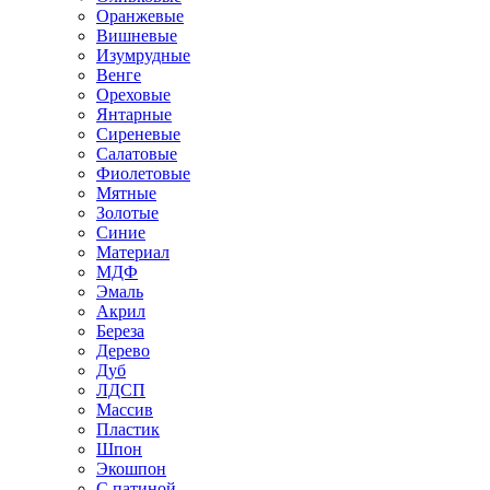
Оранжевые
Вишневые
Изумрудные
Венге
Ореховые
Янтарные
Сиреневые
Салатовые
Фиолетовые
Мятные
Золотые
Синие
Материал
МДФ
Эмаль
Акрил
Береза
Дерево
Дуб
ЛДСП
Массив
Пластик
Шпон
Экошпон
С патиной