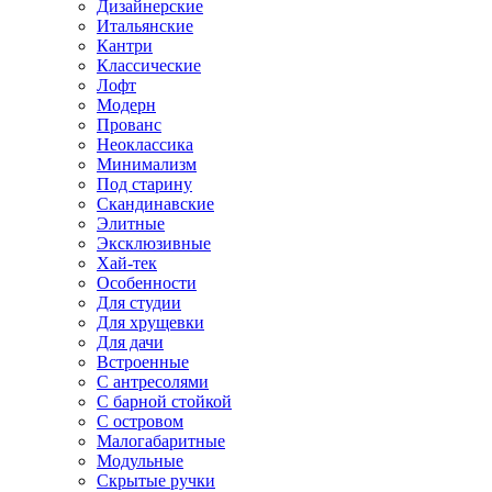
Дизайнерские
Итальянские
Кантри
Классические
Лофт
Модерн
Прованс
Неоклассика
Минимализм
Под старину
Скандинавские
Элитные
Эксклюзивные
Хай-тек
Особенности
Для студии
Для хрущевки
Для дачи
Встроенные
С антресолями
С барной стойкой
С островом
Малогабаритные
Модульные
Скрытые ручки