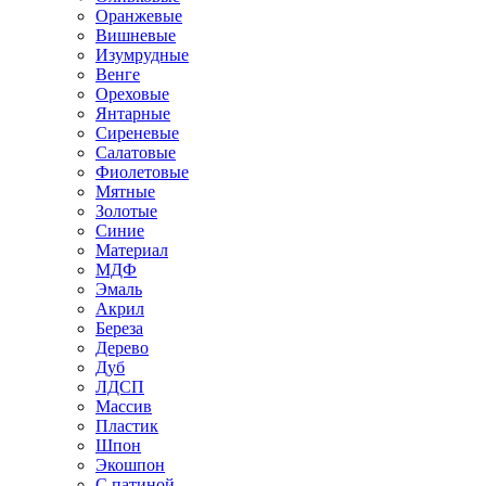
Оранжевые
Вишневые
Изумрудные
Венге
Ореховые
Янтарные
Сиреневые
Салатовые
Фиолетовые
Мятные
Золотые
Синие
Материал
МДФ
Эмаль
Акрил
Береза
Дерево
Дуб
ЛДСП
Массив
Пластик
Шпон
Экошпон
С патиной