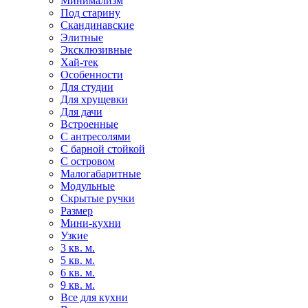
Минимализм
Под старину
Скандинавские
Элитные
Эксклюзивные
Хай-тек
Особенности
Для студии
Для хрущевки
Для дачи
Встроенные
С антресолями
С барной стойкой
С островом
Малогабаритные
Модульные
Скрытые ручки
Размер
Мини-кухни
Узкие
3 кв. м.
5 кв. м.
6 кв. м.
9 кв. м.
Все для кухни