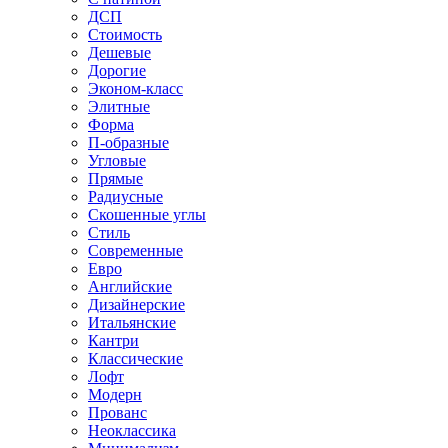
ДСП
Стоимость
Дешевые
Дорогие
Эконом-класс
Элитные
Форма
П-образные
Угловые
Прямые
Радиусные
Скошенные углы
Стиль
Современные
Евро
Английские
Дизайнерские
Итальянские
Кантри
Классические
Лофт
Модерн
Прованс
Неоклассика