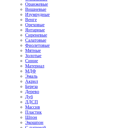
Оранжевые
Вишневые
Изумрудные
Венге
Ореховые
Янтарные
Сиреневые
Салатовые
Фиолетовые
Мятные
Золотые
Синие
Материал
МДФ
Эмаль
Акрил
Береза
Дерево
Дуб
ЛДСП
Массив
Пластик
Шпон
Экошпон
С патиной