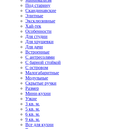
Минимализм
Под старину
Скандинавские
Элитные
Эксклюзивные
Хай-тек
Особенности
Для студии
Для хрущевки
Для дачи
Встроенные
С антресолями
С барной стойкой
С островом
Малогабаритные
Модульные
Скрытые ручки
Размер
Мини-кухни
Узкие
3 кв. м.
5 кв. м.
6 кв. м.
9 кв. м.
Все для кухни