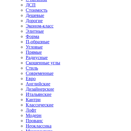
ДСП
Стоимость
Дешевые
Дорогие
Эконом-класс
Элитные
Форма
П-образные
Угловые
Прямые
Радиусные
Скошенные углы
Стиль
Современные
Евро
Английские
Дизайнерские
Итальянские
Кантри
Классические
Лофт
Модерн
Прованс
Неоклассика