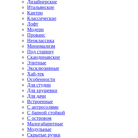
Дизайнерские
Итальянские
Кантри
Классические
Лофт
Модерн
Прованс
Неоклассика
Минимализм
Под старину
Скандинавские
Элитные
Эксклюзивные
Хай-тек
Особенности
Для студии
Для хрущевки
Для дачи
Встроенные
С антресолями
С барной стойкой
С островом
Малогабаритные
Модульные
Скрытые ручки