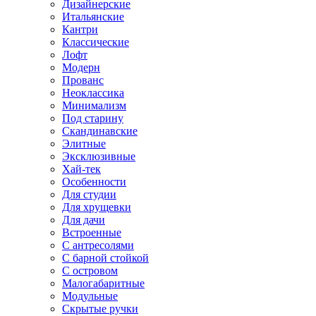
Дизайнерские
Итальянские
Кантри
Классические
Лофт
Модерн
Прованс
Неоклассика
Минимализм
Под старину
Скандинавские
Элитные
Эксклюзивные
Хай-тек
Особенности
Для студии
Для хрущевки
Для дачи
Встроенные
С антресолями
С барной стойкой
С островом
Малогабаритные
Модульные
Скрытые ручки