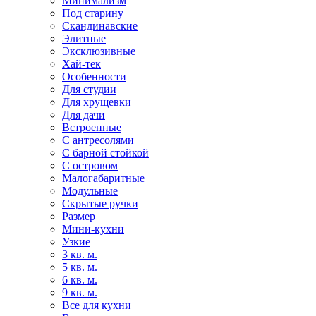
Минимализм
Под старину
Скандинавские
Элитные
Эксклюзивные
Хай-тек
Особенности
Для студии
Для хрущевки
Для дачи
Встроенные
С антресолями
С барной стойкой
С островом
Малогабаритные
Модульные
Скрытые ручки
Размер
Мини-кухни
Узкие
3 кв. м.
5 кв. м.
6 кв. м.
9 кв. м.
Все для кухни