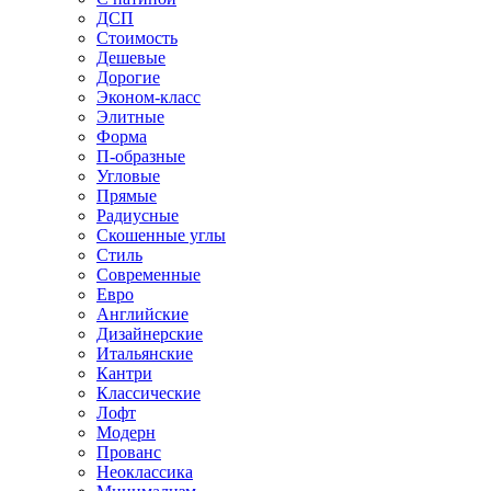
ДСП
Стоимость
Дешевые
Дорогие
Эконом-класс
Элитные
Форма
П-образные
Угловые
Прямые
Радиусные
Скошенные углы
Стиль
Современные
Евро
Английские
Дизайнерские
Итальянские
Кантри
Классические
Лофт
Модерн
Прованс
Неоклассика