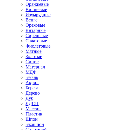
Оранжевые
Вишневые
Изумрудные
Венге
Ореховые
Янтарные
Сиреневые
Салатовые
Фиолетовые
Мятные
Золотые
Синие
Материал
МДФ
Эмаль
Акрил
Береза
Дерево
Дуб
ЛДСП
Массив
Пластик
Шпон
Экошпон
С патиной