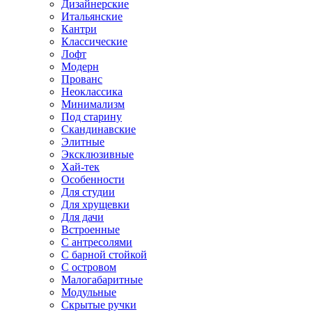
Дизайнерские
Итальянские
Кантри
Классические
Лофт
Модерн
Прованс
Неоклассика
Минимализм
Под старину
Скандинавские
Элитные
Эксклюзивные
Хай-тек
Особенности
Для студии
Для хрущевки
Для дачи
Встроенные
С антресолями
С барной стойкой
С островом
Малогабаритные
Модульные
Скрытые ручки