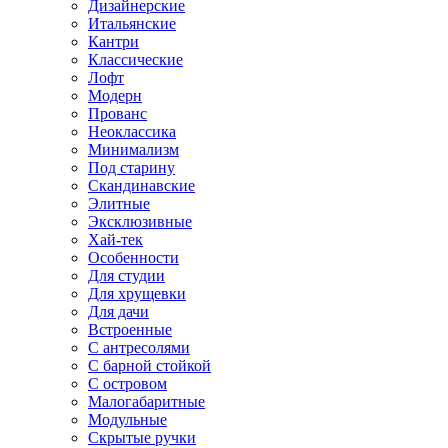
Дизайнерские
Итальянские
Кантри
Классические
Лофт
Модерн
Прованс
Неоклассика
Минимализм
Под старину
Скандинавские
Элитные
Эксклюзивные
Хай-тек
Особенности
Для студии
Для хрущевки
Для дачи
Встроенные
С антресолями
С барной стойкой
С островом
Малогабаритные
Модульные
Скрытые ручки