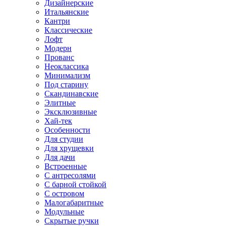
Дизайнерские
Итальянские
Кантри
Классические
Лофт
Модерн
Прованс
Неоклассика
Минимализм
Под старину
Скандинавские
Элитные
Эксклюзивные
Хай-тек
Особенности
Для студии
Для хрущевки
Для дачи
Встроенные
С антресолями
С барной стойкой
С островом
Малогабаритные
Модульные
Скрытые ручки