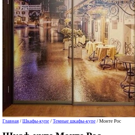
Главная
/
Шкафы-купе
/
Темные шкафы-купе
/ Монте Рос