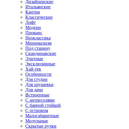
Дизайнерские
Итальянские
Кантри
Классические
Лофт
Модерн
Прованс
Неоклассика
Минимализм
Под старину
Скандинавские
Элитные
Эксклюзивные
Хай-тек
Особенности
Для студии
Для хрущевки
Для дачи
Встроенные
С антресолями
С барной стойкой
С островом
Малогабаритные
Модульные
Скрытые ручки