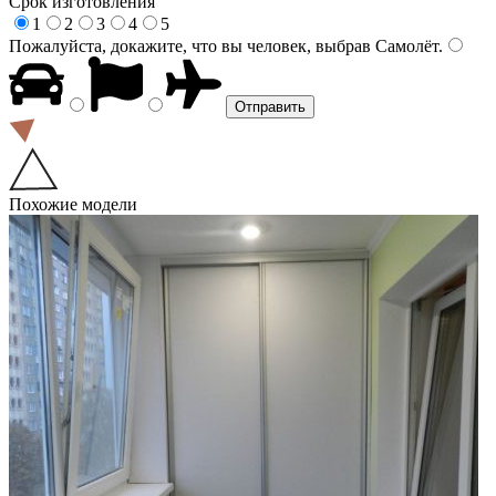
Срок изготовления
1
2
3
4
5
Пожалуйста, докажите, что вы человек, выбрав
Самолёт
.
Похожие модели