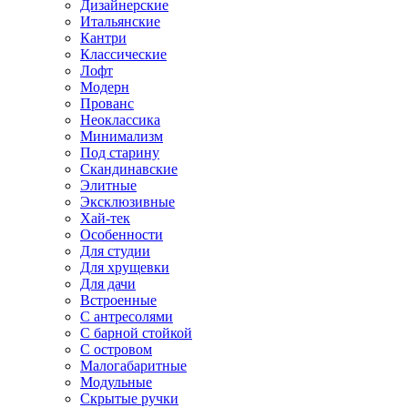
Дизайнерские
Итальянские
Кантри
Классические
Лофт
Модерн
Прованс
Неоклассика
Минимализм
Под старину
Скандинавские
Элитные
Эксклюзивные
Хай-тек
Особенности
Для студии
Для хрущевки
Для дачи
Встроенные
С антресолями
С барной стойкой
С островом
Малогабаритные
Модульные
Скрытые ручки