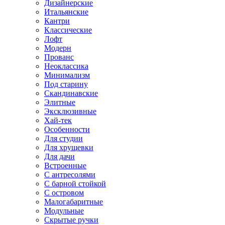
Дизайнерские
Итальянские
Кантри
Классические
Лофт
Модерн
Прованс
Неоклассика
Минимализм
Под старину
Скандинавские
Элитные
Эксклюзивные
Хай-тек
Особенности
Для студии
Для хрущевки
Для дачи
Встроенные
С антресолями
С барной стойкой
С островом
Малогабаритные
Модульные
Скрытые ручки