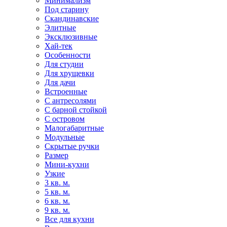
Минимализм
Под старину
Скандинавские
Элитные
Эксклюзивные
Хай-тек
Особенности
Для студии
Для хрущевки
Для дачи
Встроенные
С антресолями
С барной стойкой
С островом
Малогабаритные
Модульные
Скрытые ручки
Размер
Мини-кухни
Узкие
3 кв. м.
5 кв. м.
6 кв. м.
9 кв. м.
Все для кухни