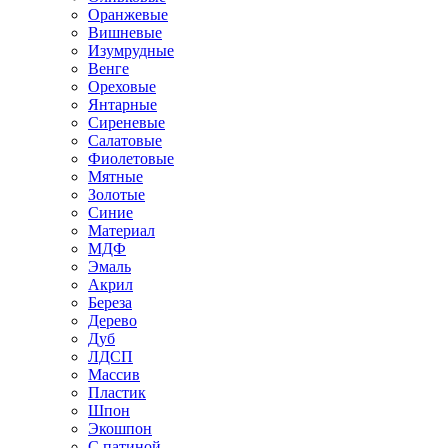
Оранжевые
Вишневые
Изумрудные
Венге
Ореховые
Янтарные
Сиреневые
Салатовые
Фиолетовые
Мятные
Золотые
Синие
Материал
МДФ
Эмаль
Акрил
Береза
Дерево
Дуб
ЛДСП
Массив
Пластик
Шпон
Экошпон
С патиной