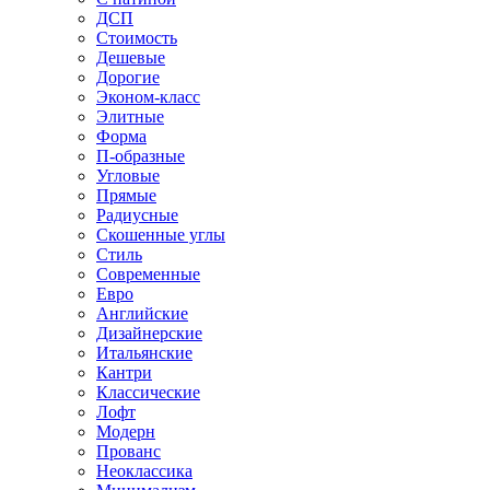
ДСП
Стоимость
Дешевые
Дорогие
Эконом-класс
Элитные
Форма
П-образные
Угловые
Прямые
Радиусные
Скошенные углы
Стиль
Современные
Евро
Английские
Дизайнерские
Итальянские
Кантри
Классические
Лофт
Модерн
Прованс
Неоклассика