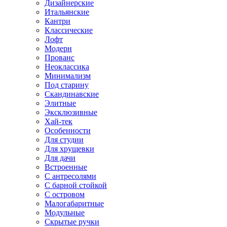
Дизайнерские
Итальянские
Кантри
Классические
Лофт
Модерн
Прованс
Неоклассика
Минимализм
Под старину
Скандинавские
Элитные
Эксклюзивные
Хай-тек
Особенности
Для студии
Для хрущевки
Для дачи
Встроенные
С антресолями
С барной стойкой
С островом
Малогабаритные
Модульные
Скрытые ручки