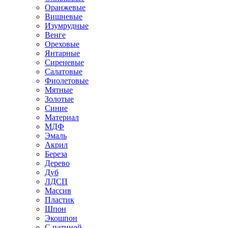
Оранжевые
Вишневые
Изумрудные
Венге
Ореховые
Янтарные
Сиреневые
Салатовые
Фиолетовые
Мятные
Золотые
Синие
Материал
МДФ
Эмаль
Акрил
Береза
Дерево
Дуб
ЛДСП
Массив
Пластик
Шпон
Экошпон
С патиной