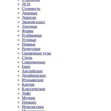
ДСП
Стоимость
Дешевые
Дорогие
Эконом-класс
Элитные
Форма
П-образные
Угловые
Прямые
Радиусные
Скошенные углы
Стиль
Современные
Евро
Английские
Дизайнерские
Итальянские
Кантри
Классические
Лофт
Модерн
Прованс
Неоклассика