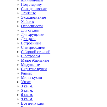
Минимализм
Под старину
Скандинавские
Элитные
Эксклюзивные
Хай-тек
Особенности
Для студии
Для хрущевки
Для дачи
Встроенные
С антресолями
С барной стойкой
С островом
Малогабаритные
Модульные
Скрытые ручки
Размер
Мини-кухни
Узкие
3 кв. м.
5 кв. м.
6 кв. м.
9 кв. м.
Все для кухни