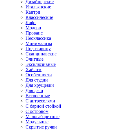
Дизайнерские
Итальянские
Кантри
Классические
Лофт
Модерн
Прованс
Неоклассика
Минимализм
Под старину
Скандинавские
Элитные
Эксклюзивные
Хай-тек
Особенности
Для студии
Для хрущевки
Для дачи
Встроенные
С антресолями
С барной стойкой
С островом
Малогабаритные
Модульные
Скрытые ручки