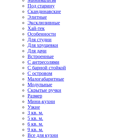
Минимализм
Под старину
Скандинавские
Элитные
Эксклюзивные
Хай-тек
Особенности
Для студии
Для хрущевки
Для дачи
Встроенные
С антресолями
С барной стойкой
С островом
Малогабаритные
Модульные
Скрытые ручки
Размер
Мини-кухни
Узкие
3 кв. м.
5 кв. м.
6 кв. м.
9 кв. м.
Все для кухни