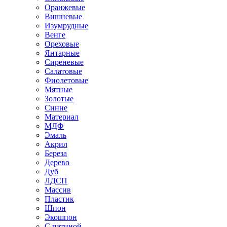
Оранжевые
Вишневые
Изумрудные
Венге
Ореховые
Янтарные
Сиреневые
Салатовые
Фиолетовые
Мятные
Золотые
Синие
Материал
МДФ
Эмаль
Акрил
Береза
Дерево
Дуб
ЛДСП
Массив
Пластик
Шпон
Экошпон
С патиной