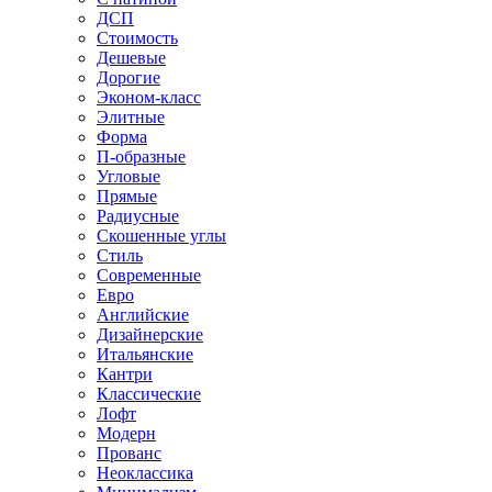
ДСП
Стоимость
Дешевые
Дорогие
Эконом-класс
Элитные
Форма
П-образные
Угловые
Прямые
Радиусные
Скошенные углы
Стиль
Современные
Евро
Английские
Дизайнерские
Итальянские
Кантри
Классические
Лофт
Модерн
Прованс
Неоклассика