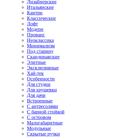
Дизайнерские
Итальянские
Кантри
Классические
Лофт
Модерн
Прованс
Неоклассика
Минимализм
Под старину
Скандинавские
Элитные
Эксклюзивные
Хай-тек
Особенности
Для студии
Для хрущевки
Для дачи
Встроенные
С антресолями
С барной стойкой
С островом
Малогабаритные
Модульные
Скрытые ручки