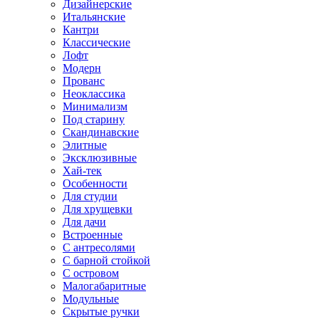
Дизайнерские
Итальянские
Кантри
Классические
Лофт
Модерн
Прованс
Неоклассика
Минимализм
Под старину
Скандинавские
Элитные
Эксклюзивные
Хай-тек
Особенности
Для студии
Для хрущевки
Для дачи
Встроенные
С антресолями
С барной стойкой
С островом
Малогабаритные
Модульные
Скрытые ручки