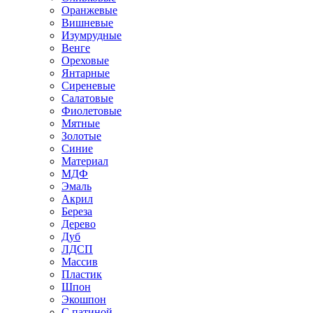
Оранжевые
Вишневые
Изумрудные
Венге
Ореховые
Янтарные
Сиреневые
Салатовые
Фиолетовые
Мятные
Золотые
Синие
Материал
МДФ
Эмаль
Акрил
Береза
Дерево
Дуб
ЛДСП
Массив
Пластик
Шпон
Экошпон
С патиной