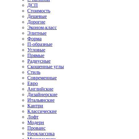
ДСП
Стоимость
Дешевые
Дорогие
Эконом-класс
Элитные
Форма
П-образные
Угловые
Прямые
Радиусные
Скошенные углы
Стиль
Современные
Евро
Английские
Дизайнерские
Итальянские
Кантри
Классические
Лофт
Модерн
Прованс
Неоклассика