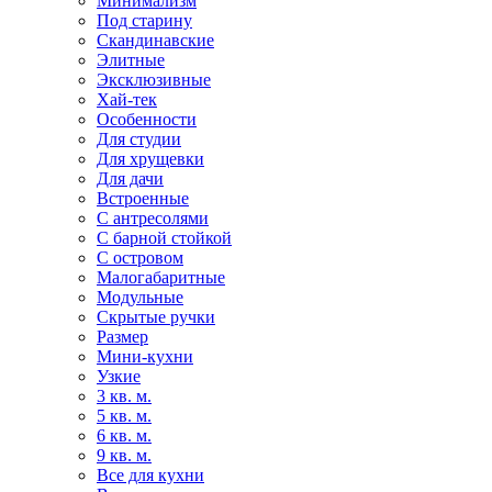
Минимализм
Под старину
Скандинавские
Элитные
Эксклюзивные
Хай-тек
Особенности
Для студии
Для хрущевки
Для дачи
Встроенные
С антресолями
С барной стойкой
С островом
Малогабаритные
Модульные
Скрытые ручки
Размер
Мини-кухни
Узкие
3 кв. м.
5 кв. м.
6 кв. м.
9 кв. м.
Все для кухни