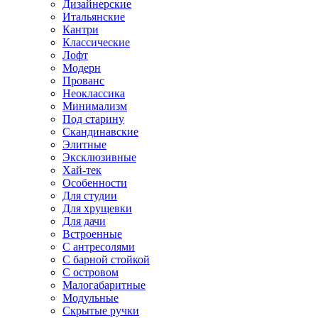
Дизайнерские
Итальянские
Кантри
Классические
Лофт
Модерн
Прованс
Неоклассика
Минимализм
Под старину
Скандинавские
Элитные
Эксклюзивные
Хай-тек
Особенности
Для студии
Для хрущевки
Для дачи
Встроенные
С антресолями
С барной стойкой
С островом
Малогабаритные
Модульные
Скрытые ручки