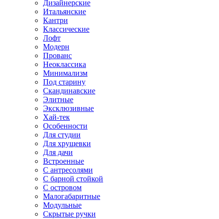
Дизайнерские
Итальянские
Кантри
Классические
Лофт
Модерн
Прованс
Неоклассика
Минимализм
Под старину
Скандинавские
Элитные
Эксклюзивные
Хай-тек
Особенности
Для студии
Для хрущевки
Для дачи
Встроенные
С антресолями
С барной стойкой
С островом
Малогабаритные
Модульные
Скрытые ручки