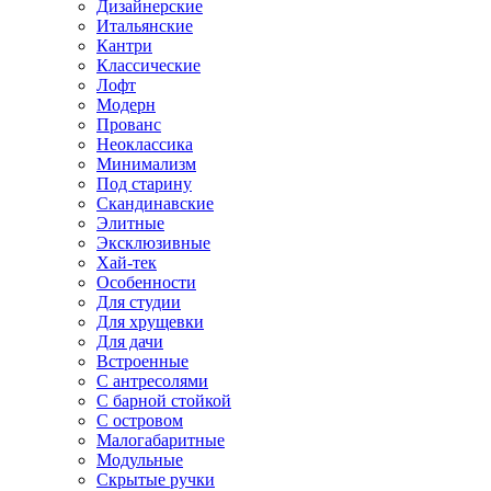
Дизайнерские
Итальянские
Кантри
Классические
Лофт
Модерн
Прованс
Неоклассика
Минимализм
Под старину
Скандинавские
Элитные
Эксклюзивные
Хай-тек
Особенности
Для студии
Для хрущевки
Для дачи
Встроенные
С антресолями
С барной стойкой
С островом
Малогабаритные
Модульные
Скрытые ручки